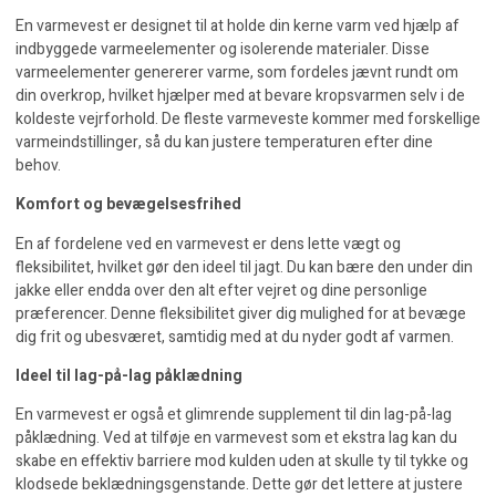
En
varmevest
er designet til at holde din kerne varm ved hjælp af
indbyggede varmeelementer og isolerende materialer. Disse
varmeelementer genererer varme, som fordeles jævnt rundt om
din overkrop, hvilket hjælper med at bevare kropsvarmen selv i de
koldeste vejrforhold. De fleste varmeveste kommer med forskellige
varmeindstillinger, så du kan justere temperaturen efter dine
behov.
Komfort og bevægelsesfrihed
En af fordelene ved en varmevest er dens lette vægt og
fleksibilitet, hvilket gør den ideel til jagt. Du kan bære den under din
jakke eller endda over den alt efter vejret og dine personlige
præferencer. Denne fleksibilitet giver dig mulighed for at bevæge
dig frit og ubesværet, samtidig med at du nyder godt af varmen.
Ideel til lag-på-lag påklædning
En varmevest er også et glimrende supplement til din lag-på-lag
påklædning. Ved at tilføje en varmevest som et ekstra lag kan du
skabe en effektiv barriere mod kulden uden at skulle ty til tykke og
klodsede beklædningsgenstande. Dette gør det lettere at justere