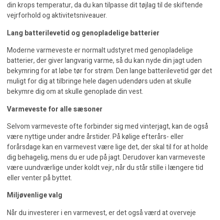
din krops temperatur, da du kan tilpasse dit tøjlag til de skiftende
vejrforhold og aktivitetsniveauer.
Lang batterilevetid og genopladelige batterier
Moderne varmeveste er normalt udstyret med genopladelige
batterier, der giver langvarig varme, så du kan nyde din jagt uden
bekymring for at løbe tør for strøm. Den lange batterilevetid gør det
muligt for dig at tilbringe hele dagen udendørs uden at skulle
bekymre dig om at skulle genoplade din vest.
Varmeveste for alle sæsoner
Selvom varmeveste ofte forbinder sig med vinterjagt, kan de også
være nyttige under andre årstider. På kølige efterårs- eller
forårsdage kan en varmevest være lige det, der skal til for at holde
dig behagelig, mens du er ude på jagt. Derudover kan varmeveste
være uundværlige under koldt vejr, når du står stille i længere tid
eller venter på byttet.
Miljøvenlige valg
Når du investerer i en varmevest, er det også værd at overveje