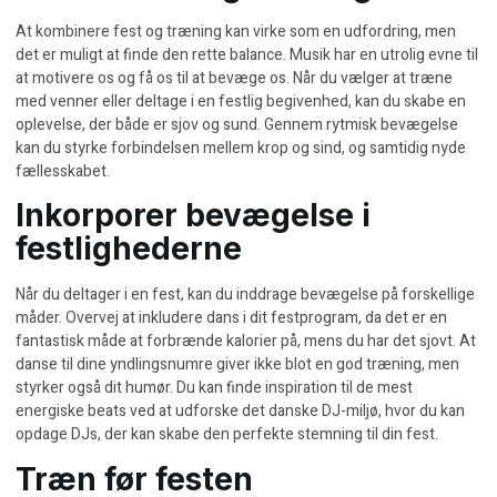
At kombinere fest og træning kan virke som en udfordring, men
det er muligt at finde den rette balance. Musik har en utrolig evne til
at motivere os og få os til at bevæge os. Når du vælger at træne
med venner eller deltage i en festlig begivenhed, kan du skabe en
oplevelse, der både er sjov og sund. Gennem rytmisk bevægelse
kan du styrke forbindelsen mellem krop og sind, og samtidig nyde
fællesskabet.
Inkorporer bevægelse i
festlighederne
Når du deltager i en fest, kan du inddrage bevægelse på forskellige
måder. Overvej at inkludere dans i dit festprogram, da det er en
fantastisk måde at forbrænde kalorier på, mens du har det sjovt. At
danse til dine yndlingsnumre giver ikke blot en god træning, men
styrker også dit humør. Du kan finde inspiration til de mest
energiske beats ved at udforske
det danske DJ-miljø
, hvor du kan
opdage DJs, der kan skabe den perfekte stemning til din fest.
Træn før festen