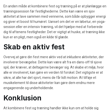
En anden måde at kombinere fest og træning på er at planlægge en
træningssession før festlighederne. Dette kan være en sjov
aktivitet at lave sammen med vennerne, som både opbygger energi
og giver et boost til humøret. Uanset om det er en løbetur, en yoga-
session eller en intensiv træning, vil det hjælpe med at forberede
dig til aftenens festligheder. Det er vigtigt at huske, at træning ikke
kun er en pligt, men også en kilde til glæde.
Skab en aktiv fest
Overvej at gøre din fest mere aktiv ved at inkludere aktiviteter, der
involverer bevægelse. Dette kan være alt fra en dans-off til sjove
spil, der kræver, at deltagerne bevæger sig. At skabe et miljø, hvor
alle er involveret, kan gøre en verden til forskel. Det vigtigste er at
sikre, at alle har det sjovt, mens de får lidt motion. At tilføje et
musikelement til disse aktiviteter kan gøre dem endnu mere
engagerende og underholdende.
Konklusion
At kombinere fest og træning handler ikke kun om at holde sig