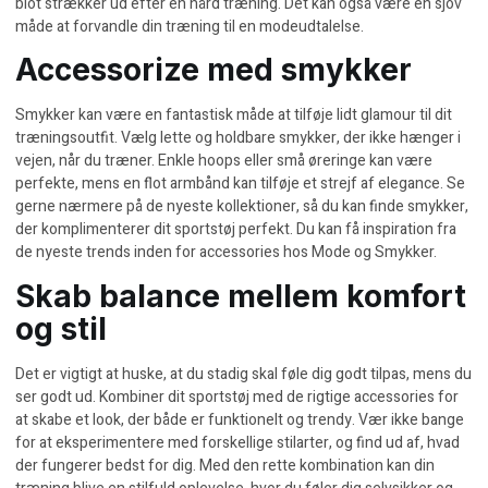
blot strækker ud efter en hård træning. Det kan også være en sjov
måde at forvandle din træning til en modeudtalelse.
Accessorize med smykker
Smykker kan være en fantastisk måde at tilføje lidt glamour til dit
træningsoutfit. Vælg lette og holdbare smykker, der ikke hænger i
vejen, når du træner. Enkle hoops eller små øreringe kan være
perfekte, mens en flot armbånd kan tilføje et strejf af elegance. Se
gerne nærmere på de nyeste kollektioner, så du kan finde smykker,
der komplimenterer dit sportstøj perfekt. Du kan få inspiration fra
de nyeste trends inden for accessories hos
Mode og Smykker
.
Skab balance mellem komfort
og stil
Det er vigtigt at huske, at du stadig skal føle dig godt tilpas, mens du
ser godt ud. Kombiner dit sportstøj med de rigtige accessories for
at skabe et look, der både er funktionelt og trendy. Vær ikke bange
for at eksperimentere med forskellige stilarter, og find ud af, hvad
der fungerer bedst for dig. Med den rette kombination kan din